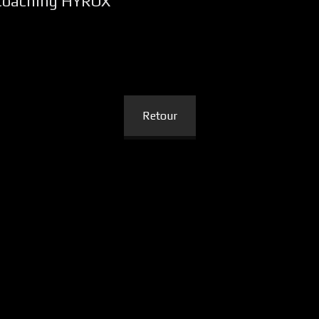
u coaching HYROX
Retour