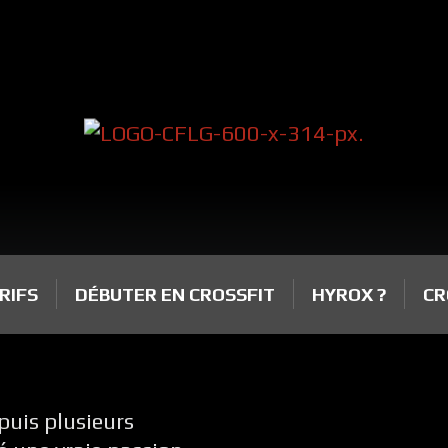
RIFS
DÉBUTER EN CROSSFIT
HYROX ?
CR
[/vc_column]
uis plusieurs