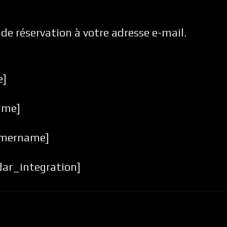
e réservation à votre adresse e-mail.
e]
ime]
omername]
ar_integration]